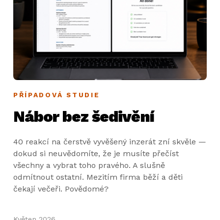
PŘÍPADOVÁ STUDIE
Nábor bez šedivění
40 reakcí na čerstvě vyvěšený inzerát zní skvěle —
dokud si neuvědomíte, že je musíte přečíst
všechny a vybrat toho pravého. A slušně
odmítnout ostatní. Mezitím firma běží a děti
čekají večeři. Povědomé?
Květen 2026