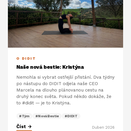
O DIDIT
Naše nová bestie: Kristýna
Nemohla si vybrat ostřejší přistání. Dva týdny
po nástupu do DIDIT odjela naše CEO
Marcela na dlouho plánovanou cestu na
druhý konec světa. Pokud někdo dokáže, že
to #didit — je to Kristýna.
#Tým
#NováBestie
#DIDIT
Číst →
Duben 2026