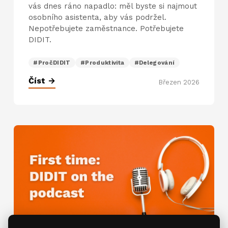
vás dnes ráno napadlo: měl byste si najmout
osobního asistenta, aby vás podržel.
Nepotřebujete zaměstnance. Potřebujete
DIDIT.
#PročDIDIT
#Produktivita
#Delegování
Číst →
Březen 2026