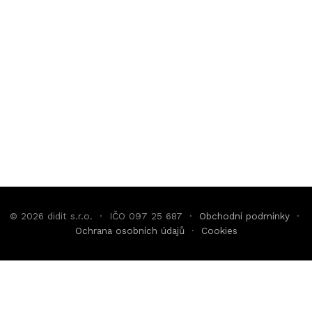
© 2026 didit s.r.o. · IČO 097 25 687 ·
Obchodní podmínky
·
Ochrana osobních údajů
·
Cookies