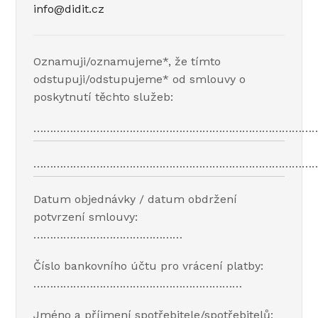
info@didit.cz
Oznamuji/oznamujeme*, že tímto
odstupuji/odstupujeme* od smlouvy o
poskytnutí těchto služeb:
…………………………………………………………………………
…………………………………………………………………………
Datum objednávky / datum obdržení
potvrzení smlouvy:
………………………………………
Číslo bankovního účtu pro vrácení platby:
………………………………………………………
Jméno a příjmení spotřebitele/spotřebitelů: