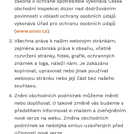
zákona o ochraně spotřebitele vykonává Česká
obchodní inspekce; dozor nad dodržováním
povinností v oblasti ochrany osobních údajů
vykonává Úřad pro ochranu osobních údajů
(
www.uoou.cz
).
Všechna práva k našim webovým stránkám,
zejména autorská práva k obsahu, včetně
rozvržení stránky, fotek, grafik, ochranných
známek a loga, náleží nám. Je zakázáno
kopírovat, upravovat nebo jinak používat
webovou stránku nebo její část bez našeho
souhlasu.
Znění obchodních podmínek můžeme měnit
nebo doplňovat. O takové změně vás budeme s
předstihem informovat e-mailem a zveřejněním
nové verze na webu. Změna obchodních
podmínek se nedotýká smluv uzavřených před
účinností nové verze.