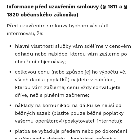
Informace před uzavřením smlouvy (§ 1811 a §
1820 občanského zákoníku)
Před uzavřením smlouvy bychom vás rádi
informovali, že:
hlavní vlastnosti služby vám sdělíme v cenovém
odhadu nebo nabídce, kterou vám zašleme po
obdržení objednávky;
celkovou cenu (nebo způsob jejího výpočtu vč.
všech daní a poplatků) najdete v nabídce,
kterou vám zašleme; cenu vždy schvalujete
dříve, než s plněním začneme;
náklady na komunikaci na dálku se neliší od
běžných sazeb (platíte pouze běžné poplatky
vašemu operátorovi/poskytovateli internetu);
platba se vyžaduje předem nebo po dokončení
služby podle dohody – konkrétní způsob a