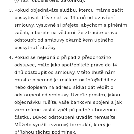
(§ 1837 občanského zákoníku).
Pokud objednáváte službu, kterou máme začít
poskytovat dříve než za 14 dnů od uzavření
smlouvy, výslovně si přejete, abychom s plněním
začali, a berete na vědomí, že ztrácíte právo
odstoupit od smlouvy okamžikem úplného
poskytnutí služby.
Pokud se nejedná o případ z předchozího
odstavce, máte jako spotřebitelé právo do 14
dnů odstoupit od smlouvy. V této lhůtě nám
musíte písemně (e-mailem na info@didit.cz
nebo dopisem na adresu sídla) dát vědět o
odstoupení od smlouvy. Uveďte prosím, jakou
objednávku rušíte, vaše bankovní spojení a jak
vám máme zaslat zpět případně uhrazenou
částku. Důvod odstoupení uvádět nemusíte.
Můžete využít i vzorový formulář, který je
přílohou těchto podmínek.